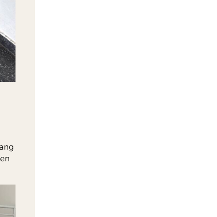
Gang
len